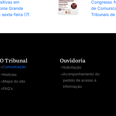
sitivas em
Congresso N
ina Grande
de Comunic
 sexta-feira (7)
Tribunais de
O Tribunal
Ouvidoria
Comunicação
Solicitação
Acompanhamento do
Notícias
pedido de acesso à
Mapa do site
informação
FAQ’s