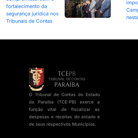
impo
fortalecimento da
Camp
segurança jurídica nos
nesta
Tribunais de Contas
O Tribunal de Contas do Estado
da Paraíba (TCE-PB) exerce a
função vital de fiscalizar as
despesas e receitas do estado e
de seus respectivos Municípios.