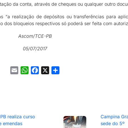
ntação da conta, através de cheques ou qualquer outro docu
 “a realização de depósitos ou transferências para apli
 dos bloqueios respectivos só poderá ser feita com autoriz
Ascom/TCE-PB
05/07/2017
Email
WhatsApp
Facebook
X
Share
PB realiza curso
Campina Gra
e emendas
sede do 5º