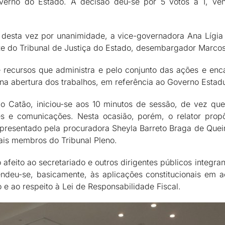
verno do Estado. A decisão deu-se por 5 votos a 1, ven
esta vez por unanimidade, a vice-governadora Ana Lígia C
nte do Tribunal de Justiça do Estado, desembargador Marco
de recursos que administra e pelo conjunto das ações e en
na abertura dos trabalhos, em referência ao Governo Estadu
ando Catão, iniciou-se aos 10 minutos de sessão, de vez q
ões e comunicações. Nesta ocasião, porém, o relator pro
representado pela procuradora Sheyla Barreto Braga de Que
is membros do Tribunal Pleno.
eito ao secretariado e outros dirigentes públicos integran
ndeu-se, basicamente, às aplicações constitucionais em 
e ao respeito à Lei de Responsabilidade Fiscal.