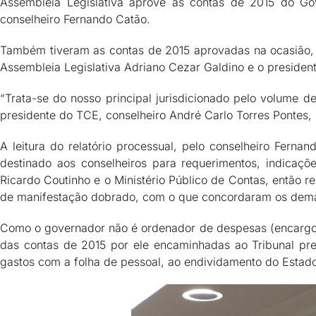
Assembleia Legislativa aprove as contas de 2015 do Go
conselheiro Fernando Catão.
Também tiveram as contas de 2015 aprovadas na ocasião, d
Assembleia Legislativa Adriano Cezar Galdino e o preside
“Trata-se do nosso principal jurisdicionado pelo volume 
presidente do TCE, conselheiro André Carlo Torres Pontes, 
A leitura do relatório processual, pelo conselheiro Fern
destinado aos conselheiros para requerimentos, indicaç
Ricardo Coutinho e o Ministério Público de Contas, então 
de manifestação dobrado, com o que concordaram os dema
Como o governador não é ordenador de despesas (encargo af
das contas de 2015 por ele encaminhadas ao Tribunal pre
gastos com a folha de pessoal, ao endividamento do Estado 