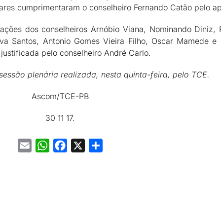
 pares cumprimentaram o conselheiro Fernando Catão pelo a
pações dos conselheiros Arnóbio Viana, Nominando Diniz,
Silva Santos, Antonio Gomes Vieira Filho, Oscar Mamede e
justificada pelo conselheiro André Carlo.
sessão plenária realizada, nesta quinta-feira, pelo TCE.
Ascom/TCE-PB
30 11 17.
Email
WhatsApp
Facebook
X
Share