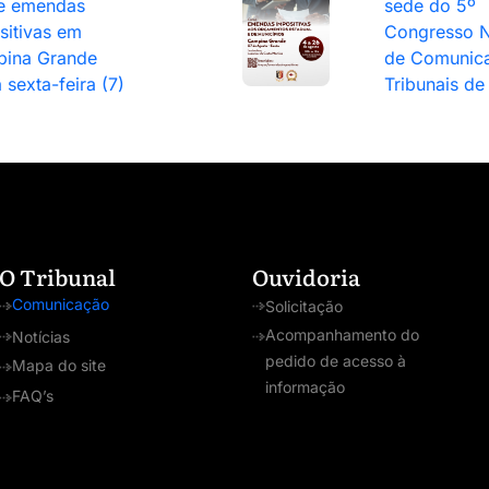
e emendas
sede do 5º
sitivas em
Congresso N
ina Grande
de Comunic
 sexta-feira (7)
Tribunais de
O Tribunal
Ouvidoria
Comunicação
Solicitação
Acompanhamento do
Notícias
pedido de acesso à
Mapa do site
informação
FAQ’s