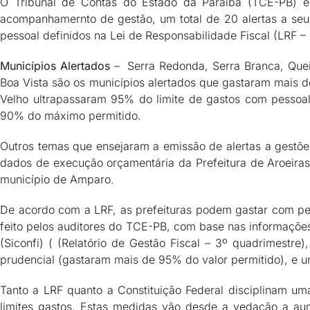
O Tribunal de Contas do Estado da Paraíba (TCE-PB) em
acompanhamernto de gestão, um total de 20 alertas a seus
pessoal definidos na Lei de Responsabilidade Fiscal (LRF 
Municípios Alertados
– Serra Redonda, Serra Branca, Que
Boa Vista são os municípios alertados que gastaram mais 
Velho ultrapassaram 95% do limite de gastos com pessoal
90% do máximo permitido.
Outros temas que ensejaram a emissão de alertas a gestõe
dados de execução orçamentária da Prefeitura de Aroeira
município de Amparo.
De acordo com a LRF, as prefeituras podem gastar com pes
feito pelos auditores do TCE-PB, com base nas informações 
(Siconfi) ( (Relatório de Gestão Fiscal – 3º quadrimestre)
prudencial (gastaram mais de 95% do valor permitido), e u
Tanto a LRF quanto a Constituição Federal disciplinam u
limites gastos. Estas medidas vão desde a vedação a aum