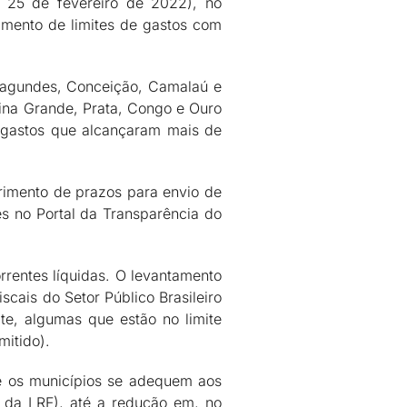
e 25 de fevereiro de 2022), no
imento de limites de gastos com
Fagundes, Conceição, Camalaú e
ina Grande, Prata, Congo e Ouro
m gastos que alcançaram mais de
rimento de prazos para envio de
s no Portal da Transparência do
rentes líquidas. O levantamento
cais do Setor Público Brasileiro
ite, algumas que estão no limite
mitido).
ue os municípios se adequem aos
 da LRF), até a redução em, no