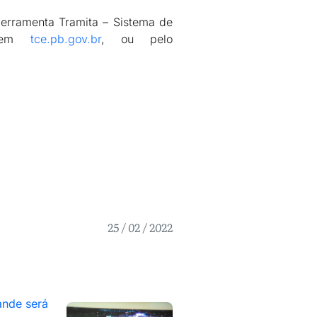
ferramenta Tramita – Sistema de
, em
tce.pb.gov.br
, ou pelo
25 / 02 / 2022
nde será