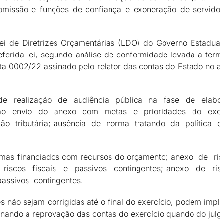
missão e funções de confiança e exoneração de servido
ei de Diretrizes Orçamentárias (LDO) do Governo Estadua
referida lei, segundo análise de conformidade levada a ter
a 0002/22 assinado pelo relator das contas do Estado no at
 de realização de audiência pública na fase de ela
ão envio do anexo com metas e prioridades do exer
ão tributária; ausência de norma tratando da política
ramas financiados com recursos do orçamento; anexo de 
iscos fiscais e passivos contingentes; anexo de ri
passivos contingentes.
s não sejam corrigidas até o final do exercício, podem imp
inando a reprovação das contas do exercício quando do ju