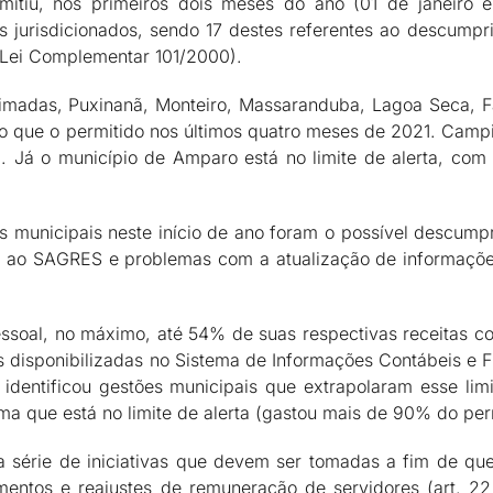
itiu, nos primeiros dois meses do ano (01 de janeiro 
 jurisdicionados, sendo 17 destes referentes ao descumpr
– Lei Complementar 101/2000).
imadas, Puxinanã, Monteiro, Massaranduba, Lagoa Seca, 
do que o permitido nos últimos quatro meses de 2021. Camp
. Já o município de Amparo está no limite de alerta, co
s municipais neste início de ano foram o possível descump
s ao SAGRES e problemas com a atualização de informaçõe
soal, no máximo, até 54% de suas respectivas receitas cor
disponibilizadas no Sistema de Informações Contábeis e Fis
, identificou gestões municipais que extrapolaram esse lim
ma que está no limite de alerta (gastou mais de 90% do per
ma série de iniciativas que devem ser tomadas a fim de q
entos e reajustes de remuneração de servidores (art. 22