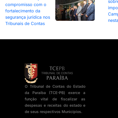
sobr
compromisso com o
impo
fortalecimento da
Camp
segurança jurídica nos
nesta
Tribunais de Contas
O Tribunal de Contas do Estado
da Paraíba (TCE-PB) exerce a
função vital de fiscalizar as
despesas e receitas do estado e
de seus respectivos Municípios.