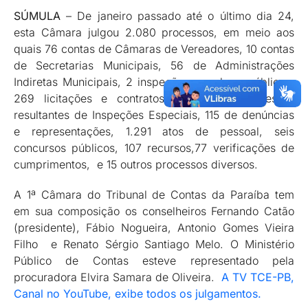
SÚMULA
– De janeiro passado até o último dia 24,
esta Câmara julgou 2.080 processos, em meio aos
quais 76 contas de Câmaras de Vereadores, 10 contas
de Secretarias Municipais, 56 de Administrações
Indiretas Municipais, 2 inspeções em obras públicas,
269 licitações e contratos. Ainda, 59 processos
resultantes de Inspeções Especiais, 115 de denúncias
e representações, 1.291 atos de pessoal, seis
concursos públicos, 107 recursos,77 verificações de
cumprimentos, e 15 outros processos diversos.
A 1ª Câmara do Tribunal de Contas da Paraíba tem
em sua composição os conselheiros Fernando Catão
(presidente), Fábio Nogueira, Antonio Gomes Vieira
Filho e Renato Sérgio Santiago Melo. O Ministério
Público de Contas esteve representado pela
procuradora Elvira Samara de Oliveira.
A TV TCE-PB,
Canal no YouTube, exibe todos os julgamentos.