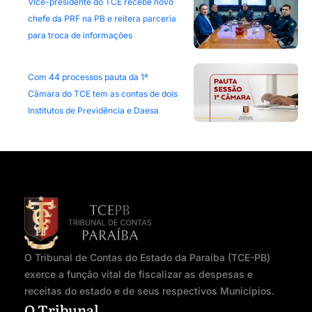
Vice-presidente do TCE recebe novo
chefe da PRF na PB e reitera parceria
para troca de informações
Com 44 processos pauta da 1ª
Câmara do TCE tem as contas de dois
Institutos de Previdência e Daesa
O Tribunal de Contas do Estado da Paraíba (TCE-PB)
exerce a função vital de fiscalizar as despesas e
receitas do estado e de seus respectivos Municípios.
O Tribunal