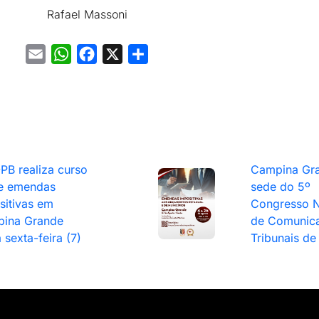
Rafael Massoni
Email
WhatsApp
Facebook
X
Share
PB realiza curso
Campina Gra
e emendas
sede do 5º
sitivas em
Congresso N
ina Grande
de Comunic
 sexta-feira (7)
Tribunais de