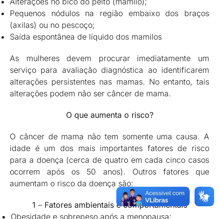
Alterações no bico do peito (mamilo);
Pequenos nódulos na região embaixo dos braços
(axilas) ou no pescoço;
Saída espontânea de líquido dos mamilos
As mulheres devem procurar imediatamente um
serviço para avaliação diagnóstica ao identificarem
alterações persistentes nas mamas. No entanto, tais
alterações podem não ser câncer de mama.
O que aumenta o risco?
O câncer de mama não tem somente uma causa. A
idade é um dos mais importantes fatores de risco
para a doença (cerca de quatro em cada cinco casos
ocorrem após os 50 anos). Outros fatores que
aumentam o risco da doença são:
1
–
Fatores ambientais e comportamentais
Obesidade e sobrepeso após a menopausa;