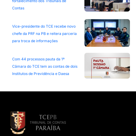
fortalecimento dos Tribunais de
Contas
Vice-presidente do TCE recebe novo
chefe da PRF na PB e reitera parceria
para troca de informações
Com 44 processos pauta da 1ª
Câmara do TCE tem as contas de dois
Institutos de Previdência e Daesa