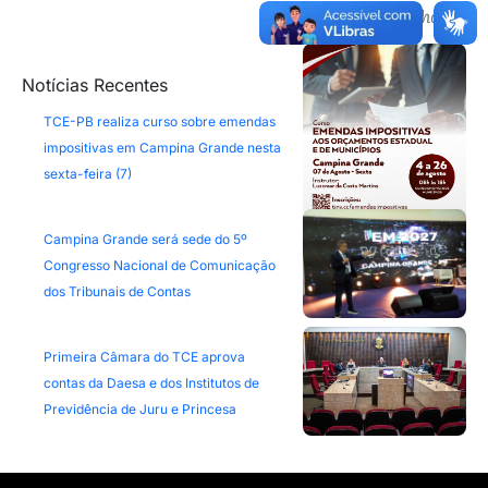
Frutuoso Chaves
Notícias Recentes
TCE-PB realiza curso sobre emendas
impositivas em Campina Grande nesta
sexta-feira (7)
Campina Grande será sede do 5º
Congresso Nacional de Comunicação
dos Tribunais de Contas
Primeira Câmara do TCE aprova
contas da Daesa e dos Institutos de
Previdência de Juru e Princesa