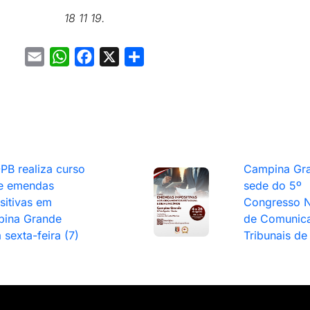
18 11 19.
Email
WhatsApp
Facebook
X
Share
PB realiza curso
Campina Gra
e emendas
sede do 5º
sitivas em
Congresso N
ina Grande
de Comunic
 sexta-feira (7)
Tribunais de