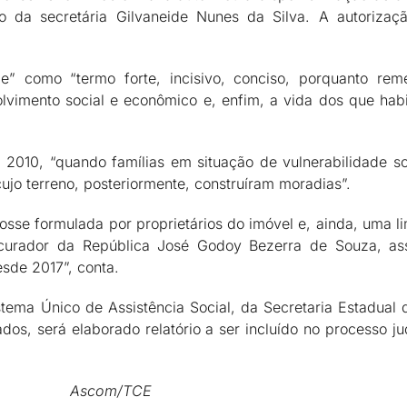
 da secretária Gilvaneide Nunes da Silva. A autoriz
e” como “termo forte, incisivo, conciso, porquanto reme
olvimento social e econômico e, enfim, a vida dos que ha
2010, “quando famílias em situação de vulnerabilidade s
cujo terreno, posteriormente, construíram moradias”.
se formulada por proprietários do imóvel e, ainda, uma li
rocurador da República José Godoy Bezerra de Souza, a
sde 2017”, conta.
stema Único de Assistência Social, da Secretaria Estadual
os, será elaborado relatório a ser incluído no processo jud
Ascom/TCE