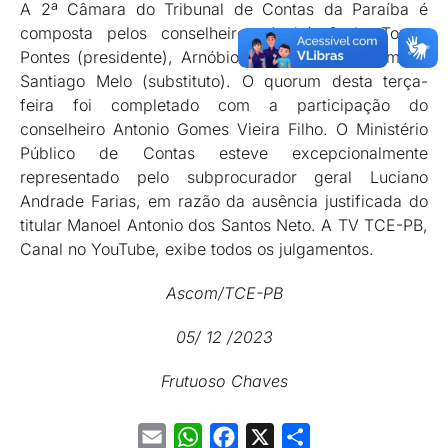
A 2ª Câmara do Tribunal de Contas da Paraíba é
composta pelos conselheiros André Carlo Torres
Pontes (presidente), Arnóbio Viana e Oscar Mamede
Santiago Melo (substituto). O quorum desta terça-
feira foi completado com a participação do
conselheiro Antonio Gomes Vieira Filho. O Ministério
Público de Contas esteve excepcionalmente
representado pelo subprocurador geral Luciano
Andrade Farias, em razão da ausência justificada do
titular Manoel Antonio dos Santos Neto. A TV TCE-PB,
Canal no YouTube, exibe todos os julgamentos.
Ascom/TCE-PB
05/ 12 /2023
Frutuoso Chaves
Email
WhatsApp
Facebook
X
Share