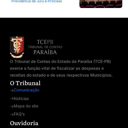
Previdência de Juru e Princesa
O Tribunal de Contas do Estado da Paraíba (TCE-PB)
exerce a função vital de fiscalizar as despesas e
receitas do estado e de seus respectivos Municípios.
O Tribunal
Comunicação
Notícias
Mapa do site
FAQ’s
Ouvidoria