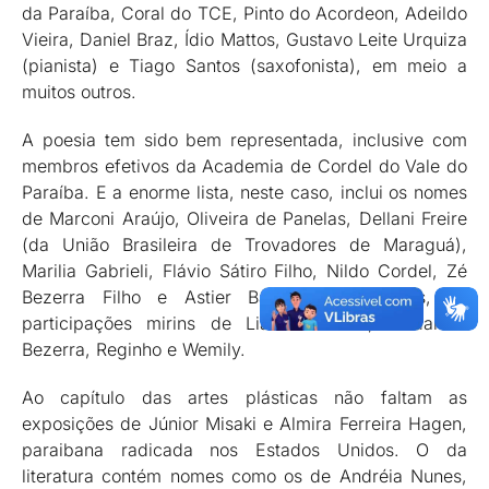
da Paraíba, Coral do TCE, Pinto do Acordeon, Adeildo
Vieira, Daniel Braz, Ídio Mattos, Gustavo Leite Urquiza
(pianista) e Tiago Santos (saxofonista), em meio a
muitos outros.
A poesia tem sido bem representada, inclusive com
membros efetivos da Academia de Cordel do Vale do
Paraíba. E a enorme lista, neste caso, inclui os nomes
de Marconi Araújo, Oliveira de Panelas, Dellani Freire
(da União Brasileira de Trovadores de Maraguá),
Marilia Gabrieli, Flávio Sátiro Filho, Nildo Cordel, Zé
Bezerra Filho e Astier Basílio. Não menos, as
participações mirins de Liane Bezerra, Madalena
Bezerra, Reginho e Wemily.
Ao capítulo das artes plásticas não faltam as
exposições de Júnior Misaki e Almira Ferreira Hagen,
paraibana radicada nos Estados Unidos. O da
literatura contém nomes como os de Andréia Nunes,