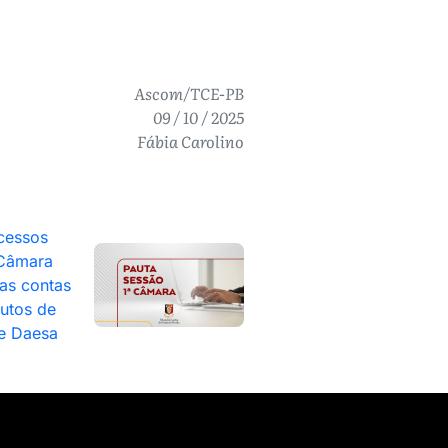
Ascom/TCE-PB
09 / 10 / 2025
Fábia Carolino
cessos
 Câmara
as contas
tutos de
 e Daesa