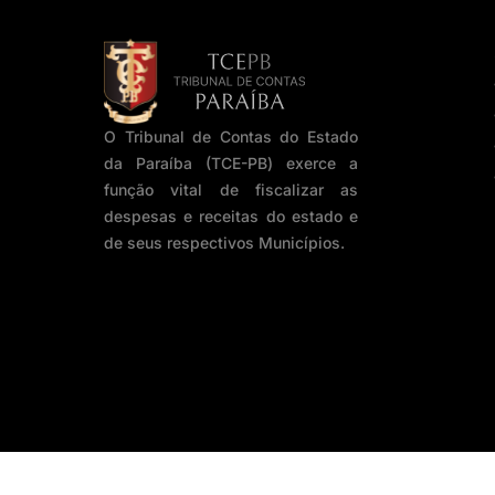
O Tribunal de Contas do Estado
da Paraíba (TCE-PB) exerce a
função vital de fiscalizar as
despesas e receitas do estado e
de seus respectivos Municípios.