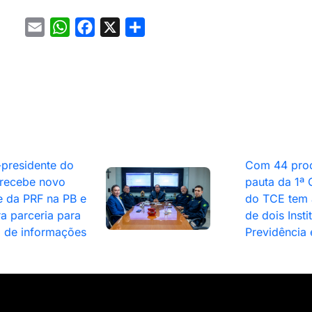
Email
WhatsApp
Facebook
X
Share
-presidente do
Com 44 pro
recebe novo
pauta da 1ª
e da PRF na PB e
do TCE tem 
ra parceria para
de dois Insti
a de informações
Previdência