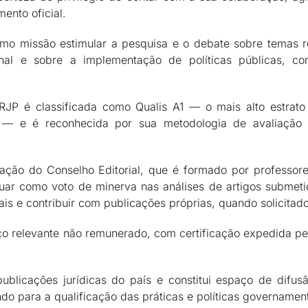
ento oficial.
omo missão estimular a pesquisa e o debate sobre temas r
onal e sobre a implementação de políticas públicas, c
 RJP é classificada como Qualis A1 — o mais alto estrat
 — e é reconhecida por sua metodologia de avaliação 
ção do Conselho Editorial, que é formado por professores
atuar como voto de minerva nas análises de artigos submet
nais e contribuir com publicações próprias, quando solicitado
viço relevante não remunerado, com certificação expedida 
ublicações jurídicas do país e constitui espaço de difusã
ndo para a qualificação das práticas e políticas governament