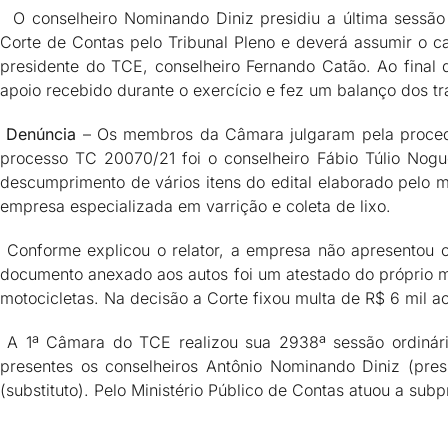
O conselheiro Nominando Diniz presidiu a última sessão 
Corte de Contas pelo Tribunal Pleno e deverá assumir o c
presidente do TCE, conselheiro Fernando Catão. Ao final
apoio recebido durante o exercício e fez um balanço dos tr
Denúncia
– Os membros da Câmara julgaram pela procedê
processo TC 20070/21 foi o conselheiro Fábio Túlio Nogu
descumprimento de vários itens do edital elaborado pelo mu
empresa especializada em varrição e coleta de lixo.
Conforme explicou o relator, a empresa não apresentou c
documento anexado aos autos foi um atestado do próprio m
motocicletas. Na decisão a Corte fixou multa de R$ 6 mil a
A 1ª Câmara do TCE realizou sua 2938ª sessão ordinária
presentes os conselheiros Antônio Nominando Diniz (pres
(substituto). Pelo Ministério Público de Contas atuou a sub