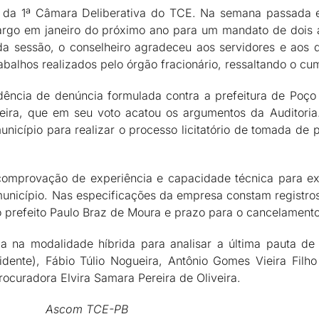
da 1ª Câmara Deliberativa do TCE. Na semana passada ele
argo em janeiro do próximo ano para um mandato de dois an
 da sessão, o conselheiro agradeceu aos servidores e ao
abalhos realizados pelo órgão fracionário, ressaltando o c
ncia de denúncia formulada contra a prefeitura de Poço 
eira, que em seu voto acatou os argumentos da Auditoria
nicípio para realizar o processo licitatório de tomada de 
omprovação de experiência e capacidade técnica para exe
unicípio. Nas especificações da empresa constam registros
o prefeito Paulo Braz de Moura e prazo para o cancelamento 
 na modalidade híbrida para analisar a última pauta de
idente), Fábio Túlio Nogueira, Antônio Gomes Vieira Filh
procuradora Elvira Samara Pereira de Oliveira.
Ascom TCE-PB