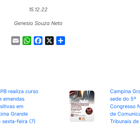
15.12.22
Genesio Souza Neto
Email
WhatsApp
Facebook
X
Share
PB realiza curso
Campina Gra
e emendas
sede do 5º
sitivas em
Congresso N
ina Grande
de Comunic
 sexta-feira (7)
Tribunais de