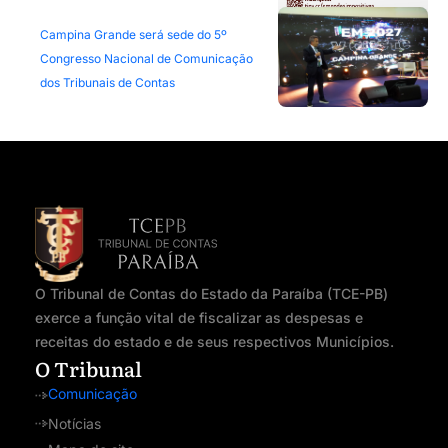
Campina Grande será sede do 5º
Congresso Nacional de Comunicação
dos Tribunais de Contas
O Tribunal de Contas do Estado da Paraíba (TCE-PB)
exerce a função vital de fiscalizar as despesas e
receitas do estado e de seus respectivos Municípios.
O Tribunal
Comunicação
Notícias