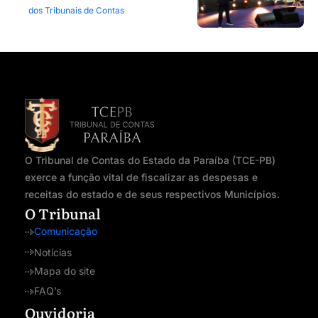
dos Tribunais de Contas
O Tribunal de Contas do Estado da Paraíba (TCE-PB)
exerce a função vital de fiscalizar as despesas e
receitas do estado e de seus respectivos Municípios.
O Tribunal
Comunicação
Notícias
Mapa do site
FAQ’s
Ouvidoria