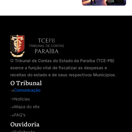
O Tribunal de Contas do Estado da Paraíba (TCE-PB)
exerce a função vital de fiscalizar as despesas e
receitas do estado e de seus respectivos Municípios.
O Tribunal
Comunicação
Notícias
Mapa do site
FAQ’s
Ouvidoria
Solicitação