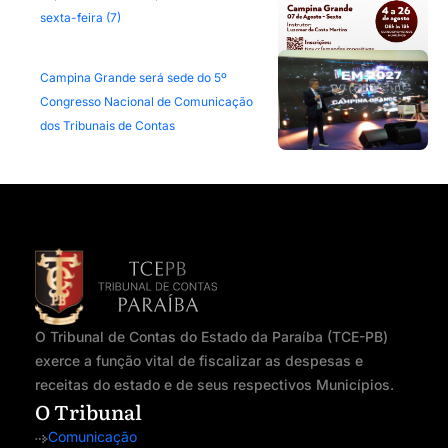
sexta-feira (7)
Campina Grande será sede do 5º
Congresso Nacional de Comunicação
dos Tribunais de Contas
O Tribunal de Contas do Estado da Paraíba (TCE-PB)
exerce a função vital de fiscalizar as despesas e
receitas do estado e de seus respectivos Municípios.
O Tribunal
Comunicação