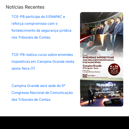
Notícias Recentes
TCE-PB participa do II ENAPAC e
reforça compromisso com o
fortalecimento da segurança jurídica
nos Tribunais de Contas
TCE-PB realiza curso sobre emendas
impositivas em Campina Grande nesta
sexta-feira (7)
Campina Grande será sede do 5º
Congresso Nacional de Comunicação
dos Tribunais de Contas