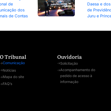
onal de
Daesa e dos 
nicação dos
de Previdênc
unais de Contas
Juru e Princ
O Tribunal
Ouvidoria
Comunicação
Solicitação
Acompanhamento do
Notícias
pedido de acesso à
Mapa do site
informação
FAQ’s