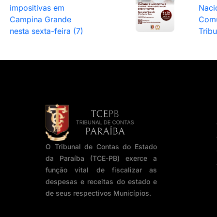
impositivas em
Naci
Campina Grande
Comu
nesta sexta-feira (7)
Trib
O Tribunal de Contas do Estado
da Paraíba (TCE-PB) exerce a
função vital de fiscalizar as
despesas e receitas do estado e
de seus respectivos Municípios.