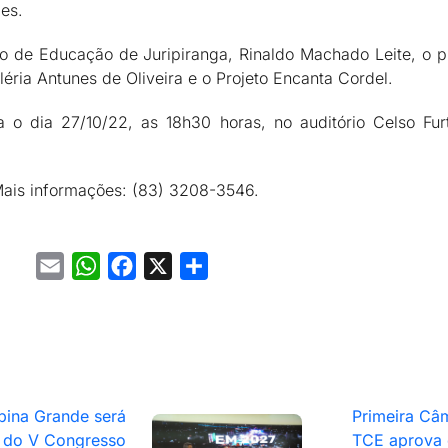
es.
 de Educação de Juripiranga, Rinaldo Machado Leite, o pre
léria Antunes de Oliveira e o Projeto Encanta Cordel.
 dia 27/10/22, as 18h30 horas, no auditório Celso Furt
ais informações: (83) 3208-3546.
Email
WhatsApp
Facebook
X
Share
ina Grande será
Primeira Câ
 do V Congresso
TCE aprova 