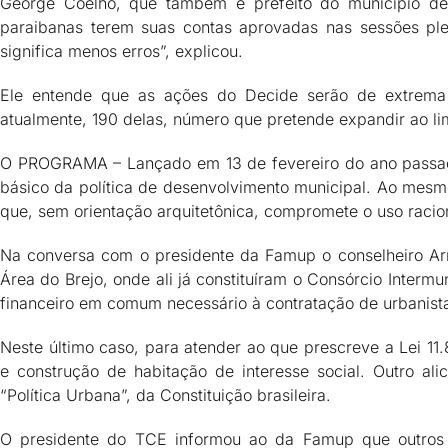
George Coelho, que também é prefeito do município de
paraibanas terem suas contas aprovadas nas sessões pl
significa menos erros”, explicou.
Ele entende que as ações do Decide serão de extrema va
atualmente, 190 delas, número que pretende expandir ao lim
O PROGRAMA – Lançado em 13 de fevereiro do ano passado
básico da política de desenvolvimento municipal. Ao mesm
que, sem orientação arquitetônica, compromete o uso raciona
Na conversa com o presidente da Famup o conselheiro Arn
Área do Brejo, onde ali já constituíram o Consórcio Inte
financeiro em comum necessário à contratação de urbanista
Neste último caso, para atender ao que prescreve a Lei 11.
e construção de habitação de interesse social. Outro al
“Política Urbana”, da Constituição brasileira.
O presidente do TCE informou ao da Famup que outros 