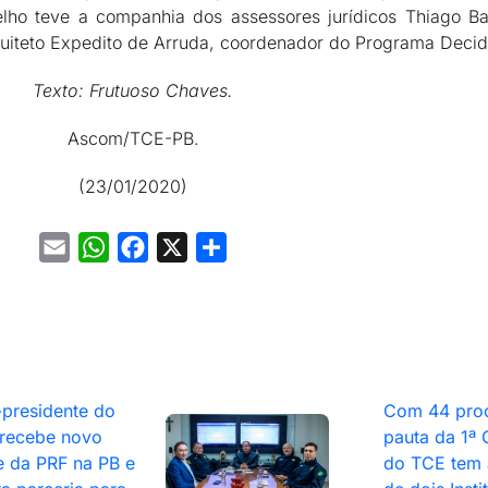
oelho teve a companhia dos assessores jurídicos Thiago B
quiteto Expedito de Arruda, coordenador do Programa Decid
Texto: Frutuoso Chaves.
Ascom/TCE-PB.
(23/01/2020)
Email
WhatsApp
Facebook
X
Share
-presidente do
Com 44 pro
recebe novo
pauta da 1ª
e da PRF na PB e
do TCE tem 