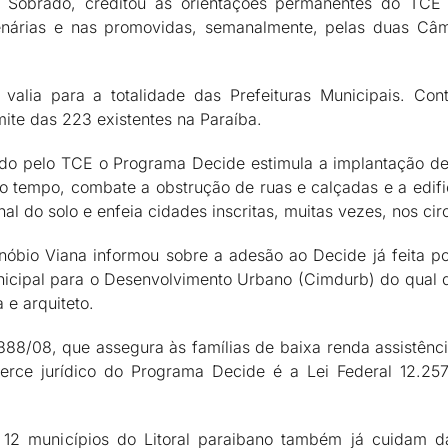
 Sobrado, creditou às orientações permanentes do TCE 
enárias e nas promovidas, semanalmente, pelas duas Câm
lia para a totalidade das Prefeituras Municipais. Cont
ite das 223 existentes na Paraíba.
 pelo TCE o Programa Decide estimula a implantação de c
o tempo, combate a obstrução de ruas e calçadas e a edifi
l do solo e enfeia cidades inscritas, muitas vezes, nos circ
óbio Viana informou sobre a adesão ao Decide já feita po
rmunicipal para o Desenvolvimento Urbano (Cimdurb) do qua
 e arquiteto.
888/08, que assegura às famílias de baixa renda assistência
icerce jurídico do Programa Decide é a Lei Federal 12.25
12 municípios do Litoral paraibano também já cuidam d