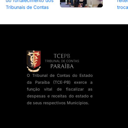
do fortalecimento dos
reite
Tribunais de Contas
troc
O Tribunal de Contas do Estado
da Paraíba (TCE-PB) exerce a
função vital de fiscalizar as
despesas e receitas do estado e
de seus respectivos Municípios.