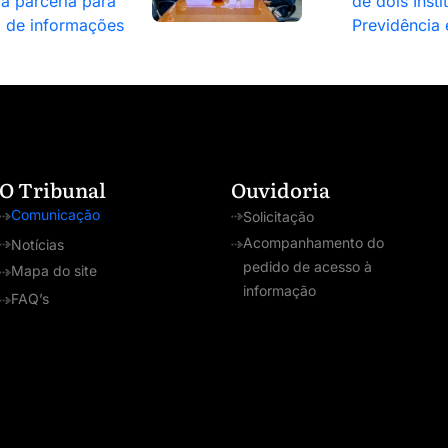
ra parceria para
de dois Insti
a de informações
Previdência
O Tribunal
Ouvidoria
Comunicação
Solicitação
Acompanhamento do
Notícias
pedido de acesso à
Mapa do site
informação
FAQ’s