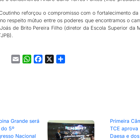
outinho reforçou o compromisso com o fortalecimento da 
e no respeito mútuo entre os poderes que encontramos o ca
s de Brito Pereira Filho (diretor da Escola Superior da M
TJPB).
Email
WhatsApp
Facebook
X
Share
ina Grande será
Primeira Câ
 do 5º
TCE aprova 
resso Nacional
Daesa e dos 