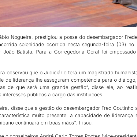
Fábio Nogueira, prestigiou a posse do desembargador Frede
corrida solenidade ocorrida nesta segunda-feira (03) no
 João Batista. Para a Corregedoria Geral foi empossad
a observou que o Judiciário terá um magistrado humanista
ade de liderança lhe asseguram competência para o diálogo
as de que será uma grande gestão”, disse ele, ao reaf
nteresses públicos a cargo das instituições.
eira, disse que a gestão do desembargador Fred Coutinho 
característica muito presente: a capacidade de lideranç
aibano continuará em boas mãos”, frisou.
e o conselheiros André Carlo Torres Pontes (vice-presiden