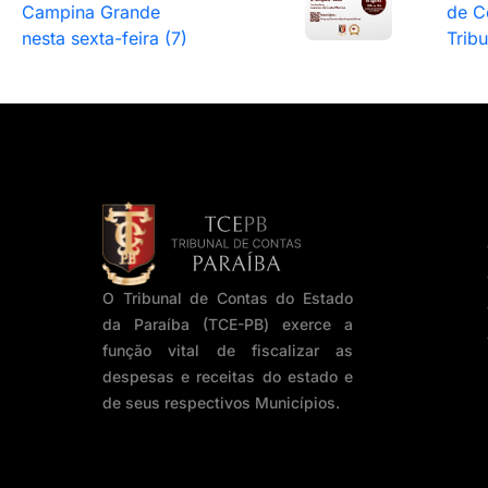
Campina Grande
de C
nesta sexta-feira (7)
Trib
O Tribunal de Contas do Estado
da Paraíba (TCE-PB) exerce a
função vital de fiscalizar as
despesas e receitas do estado e
de seus respectivos Municípios.