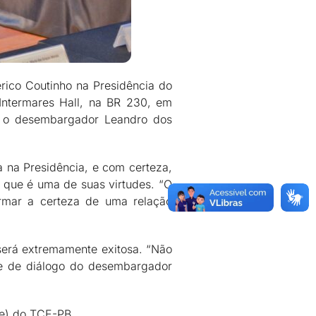
rico Coutinho na Presidência do
 Intermares Hall, na BR 230, em
o o desembargador Leandro dos
 na Presidência, e com certeza,
, que é uma de suas virtudes. “O
irmar a certeza de uma relação
será extremamente exitosa. “Não
a e de diálogo do desembargador
te) do TCE-PB