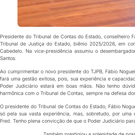
Presidente do Tribunal de Contas do Estado, conselheiro 
Tribunal de Justiça do Estado, biênio 2025/2026, em con
Cabedelo. Na vice-presidência assumiu o desembargador
Santos.
Ao cumprimentar o novo presidente do TJPB, Fábio Nogueir
fará uma gestão exitosa, pois, sua experiência e capacid
Poder Judiciário estará em boas mãos. Não tenho dúvid
harmônica com o Tribunal de Contas, sempre na defesa dos i
O presidente do Tribunal de Contas do Estado, Fábio Nogu
só pela sua vasta experiência, mas, sobretudo, por uma 
Fred. Tenho plena convicção de que o Poder Judiciário par
Também prestigiou a solenidade de poss