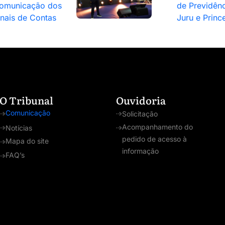
omunicação dos
de Previdênc
unais de Contas
Juru e Princ
O Tribunal
Ouvidoria
Comunicação
Solicitação
Acompanhamento do
Notícias
pedido de acesso à
Mapa do site
informação
FAQ’s