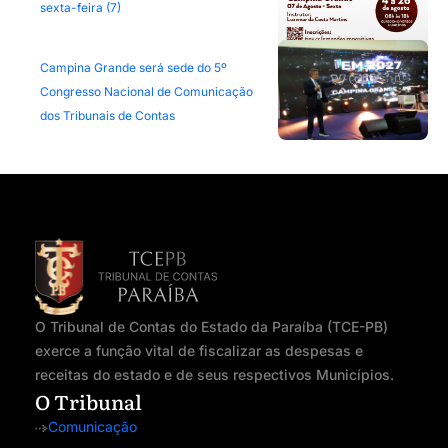
sexta-feira (7)
Campina Grande será sede do 5º
Congresso Nacional de Comunicação
dos Tribunais de Contas
O Tribunal de Contas do Estado da Paraíba (TCE-PB)
exerce a função vital de fiscalizar as despesas e
receitas do estado e de seus respectivos Municípios.
O Tribunal
Comunicação