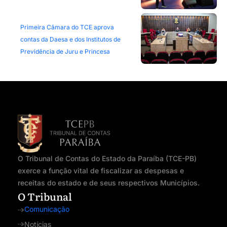
Primeira Câmara do TCE aprova
contas da Daesa e dos Institutos de
Previdência de Juru e Princesa
O Tribunal de Contas do Estado da Paraíba (TCE-PB)
exerce a função vital de fiscalizar as despesas e
receitas do estado e de seus respectivos Municípios.
O Tribunal
Comunicação
Notícias