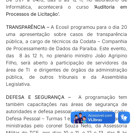
Informática, acontecerá o curso
‘Auditoria em
Processos de Licitação’.
TRANSPARÊNCIA –
A Ecosil programou para o dia 20
uma apresentação sobre casos de transparência
pública, a cargo de técnicos da Codata – Companhia
de Processamento de Dados da Paraíba. Este evento,
das 8 às 12 h, no plenário ministro João Agripino
Filho, será aberto à participação de servidores da
área de TI e dirigentes de órgãos da administração
pública, de outros tribunais e da Assembléia
Legislativa.
DEFESA E SEGURANÇA –
A programação tem
também capacitações nas áreas de segurança de
autoridades e defesa pessoal, com duas turmas cada:
Defesa Pessoal – Turmas 1 e 2-, com aulas de campo
ministradas pelo coronel Souza Neto, da Assessoria
Militar do TCE, nos dias 10 e 11, e 12 e 13, das 8 às