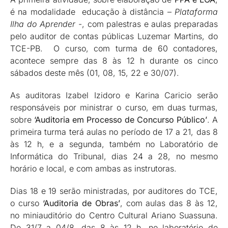
é na modalidade educação à distância –
Plataforma
Ilha do Aprender
-, com palestras e aulas preparadas
pelo auditor de contas públicas Luzemar Martins, do
TCE-PB. O curso, com turma de 60 contadores,
acontece sempre das 8 às 12 h durante os cinco
sábados deste mês (01, 08, 15, 22 e 30/07).
As auditoras Izabel Izidoro e Karina Caricio serão
responsáveis por ministrar o curso, em duas turmas,
sobre
‘Auditoria em Processo de Concurso Público’
. A
primeira turma terá aulas no período de 17 a 21, das 8
às 12 h, e a segunda, também no Laboratório de
Informática do Tribunal, dias 24 a 28, no mesmo
horário e local, e com ambas as instrutoras.
Dias 18 e 19 serão ministradas, por auditores do TCE,
o curso
‘Auditoria de Obras’
, com aulas das 8 às 12,
no miniauditório do Centro Cultural Ariano Suassuna.
De 31/7 a 04/8, das 8 às 12 h, no laboratório de