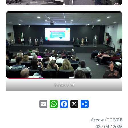
Screenshot
Email
WhatsApp
Facebook
X
Share
Ascom/TCE/PB
03 / 04 / 2025