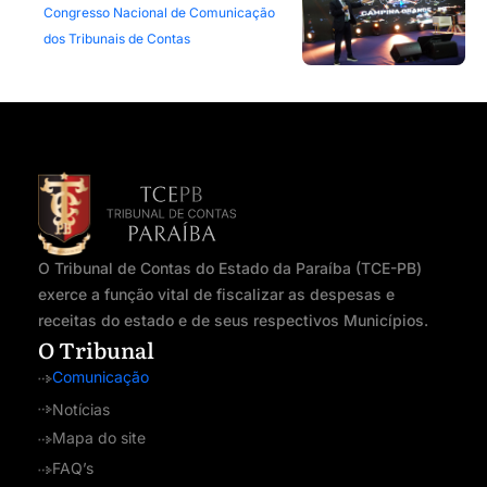
Congresso Nacional de Comunicação
dos Tribunais de Contas
O Tribunal de Contas do Estado da Paraíba (TCE-PB)
exerce a função vital de fiscalizar as despesas e
receitas do estado e de seus respectivos Municípios.
O Tribunal
Comunicação
Notícias
Mapa do site
FAQ’s