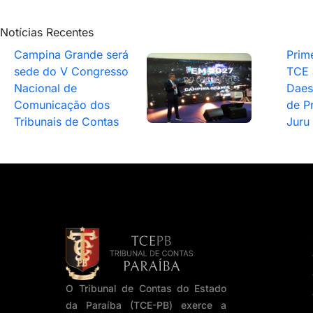
Notícias Recentes
Campina Grande será
Prim
sede do V Congresso
TCE 
Nacional de
Daesa
Comunicação dos
de P
Tribunais de Contas
Juru
O Tribunal de Contas do Estado
da Paraíba (TCE-PB) exerce a