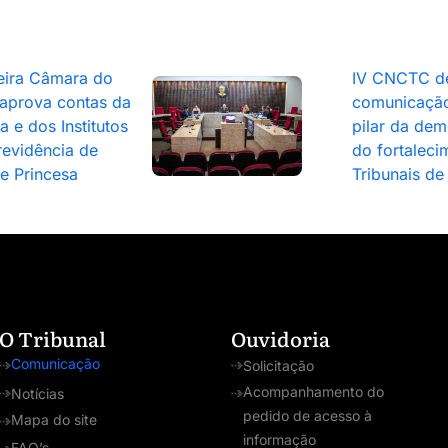
eira Câmara do
IV CNCTC d
aprova contas da
comunicaçã
 e dos Institutos
pilar da dem
revidência de
do fortaleci
 e Princesa
Tribunais de
O Tribunal
Ouvidoria
Comunicação
Solicitação
Acompanhamento do
Notícias
pedido de acesso à
Mapa do site
informação
FAQ’s