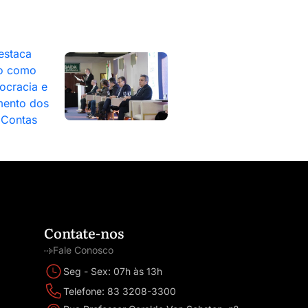
estaca
o como
ocracia e
mento dos
 Contas
Contate-nos
Fale Conosco
Seg - Sex: 07h às 13h
Telefone: 83 3208-3300