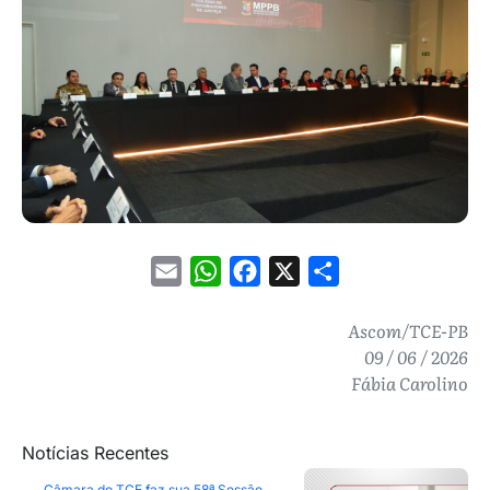
Email
WhatsApp
Facebook
X
Share
Ascom/TCE-PB
09 / 06 / 2026
Fábia Carolino
Notícias Recentes
Câmara do TCE faz sua 58ª Sessão