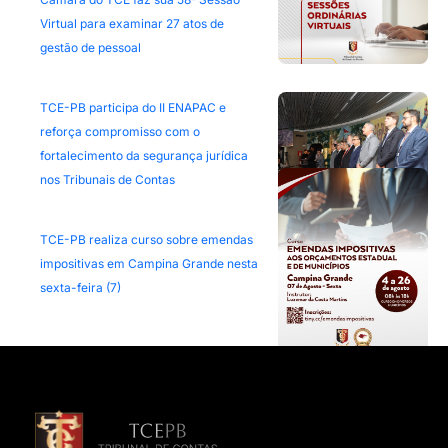
Virtual para examinar 27 atos de
gestão de pessoal
TCE-PB participa do II ENAPAC e
reforça compromisso com o
fortalecimento da segurança jurídica
nos Tribunais de Contas
TCE-PB realiza curso sobre emendas
impositivas em Campina Grande nesta
sexta-feira (7)