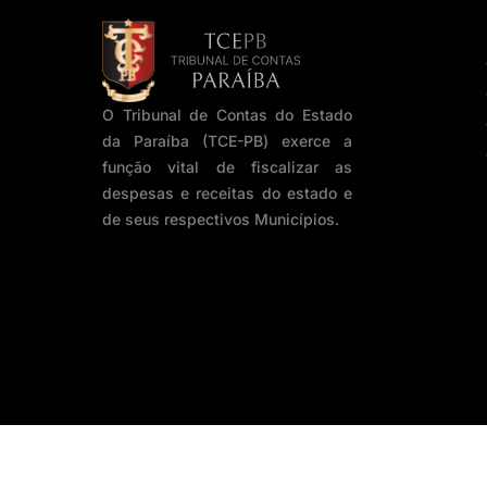
O Tribunal de Contas do Estado
da Paraíba (TCE-PB) exerce a
função vital de fiscalizar as
despesas e receitas do estado e
de seus respectivos Municípios.