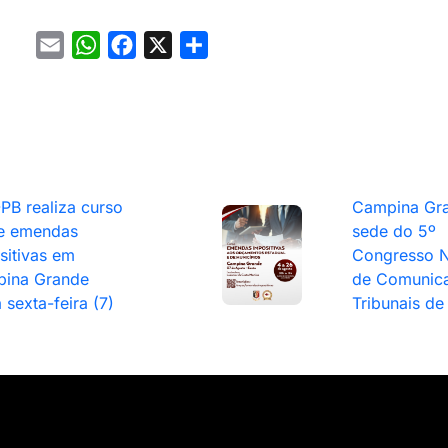
Email
WhatsApp
Facebook
X
Share
PB realiza curso
Campina Gra
e emendas
sede do 5º
sitivas em
Congresso N
ina Grande
de Comunic
 sexta-feira (7)
Tribunais de