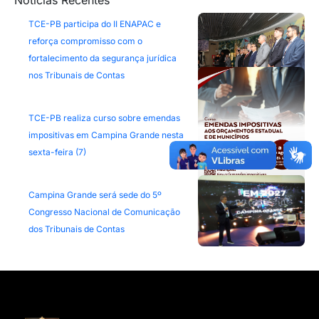
Notícias Recentes
TCE-PB participa do II ENAPAC e
reforça compromisso com o
fortalecimento da segurança jurídica
nos Tribunais de Contas
TCE-PB realiza curso sobre emendas
impositivas em Campina Grande nesta
sexta-feira (7)
Campina Grande será sede do 5º
Congresso Nacional de Comunicação
dos Tribunais de Contas