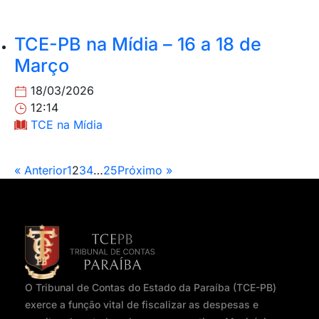
TCE-PB na Mídia – 16 a 18 de
Março
18/03/2026
12:14
TCE na Mídia
« Anterior
1
2
3
4
…
25
Próximo »
O Tribunal de Contas do Estado da Paraíba (TCE-PB)
exerce a função vital de fiscalizar as despesas e