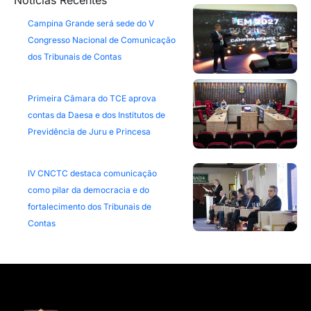
Notícias Recentes
Campina Grande será sede do V
Congresso Nacional de Comunicação
dos Tribunais de Contas
Primeira Câmara do TCE aprova
contas da Daesa e dos Institutos de
Previdência de Juru e Princesa
IV CNCTC destaca comunicação
como pilar da democracia e do
fortalecimento dos Tribunais de
Contas