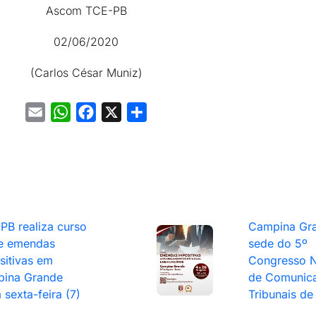
Ascom TCE-PB
02/06/2020
(Carlos César Muniz)
Email
WhatsApp
Facebook
X
Share
PB realiza curso
Campina Gra
e emendas
sede do 5º
sitivas em
Congresso N
ina Grande
de Comunic
 sexta-feira (7)
Tribunais de