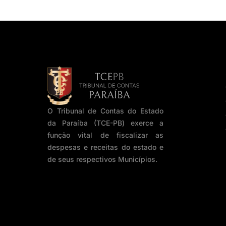
O Tribunal de Contas do Estado
da Paraíba (TCE-PB) exerce a
função vital de fiscalizar as
despesas e receitas do estado e
de seus respectivos Municípios.