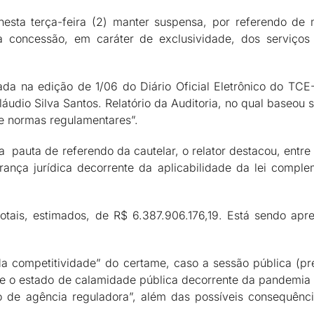
sta terça-feira (2) manter suspensa, por referendo de m
 concessão, em caráter de exclusividade, dos serviços
a na edição de 1/06 do Diário Oficial Eletrônico do TCE
áudio Silva Santos. Relatório da Auditoria, no qual baseou 
 e normas regulamentares”.
a pauta de referendo da cautelar, o relator destacou, entre o
gurança jurídica decorrente da aplicabilidade da lei comp
totais, estimados, de R$ 6.387.906.176,19. Está sendo ap
a competitividade” do certame, caso a sessão pública (pre
ore o estado de calamidade pública decorrente da pandemia
ão de agência reguladora”, além das possíveis consequênci