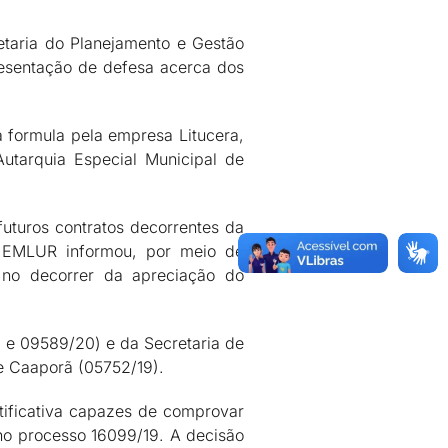
etaria do Planejamento e Gestão
resentação de defesa acerca dos
 formula pela empresa Litucera,
utarquia Especial Municipal de
futuros contratos decorrentes da
 A EMLUR informou, por meio de
 no decorrer da apreciação do
9 e 09589/20) e da Secretaria de
e Caaporã (05752/19).
tificativa capazes de comprovar
 no processo 16099/19. A decisão