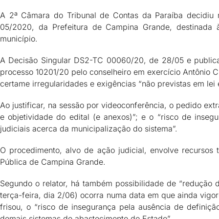
A 2ª Câmara do Tribunal de Contas da Paraíba decidiu ne
05/2020, da Prefeitura de Campina Grande, destinada à
município.
A Decisão Singular DS2-TC 00060/20, de 28/05 e publicad
processo 10201/20 pelo conselheiro em exercício Antônio Cl
certame irregularidades e exigências “não previstas em lei
Ao justificar, na sessão por videoconferência, o pedido extr
e objetividade do edital (e anexos)”; e o “risco de inse
judiciais acerca da municipalização do sistema”.
O procedimento, alvo de ação judicial, envolve recursos 
Pública de Campina Grande.
Segundo o relator, há também possibilidade de “redução d
terça-feira, dia 2/06) ocorra numa data em que ainda vig
frisou, o “risco de insegurança pela ausência de definiç
demais sistemas de abastecimento do Estado”.