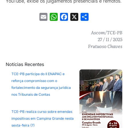
YouTube, exibe os julgamentos presenciais e remotos.
Email
WhatsApp
Facebook
X
Share
Ascom/TCE-PB
27 / 11 / 2025
Frutuoso Chaves
Notícias Recentes
TCE-PB participa do II ENAPAC e
reforça compromisso com o
fortalecimento da segurança jurídica
nos Tribunais de Contas
TCE-PB realiza curso sobre emendas
impositivas em Campina Grande nesta
sexta-feira (7)