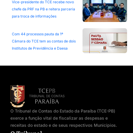
Vice-presidente do TCE recebe novo
chefe da PRF na PB e reitera parceria
para troca de informações
Com 44 processos pauta da 1ª
Câmara do TCE tem as contas de dois
Institutos de Previdência e Daesa
O Tribunal de Contas do Estado da Paraíba (TCE-PB)
exerce a função vital de fiscalizar as despesas e
receitas do estado e de seus respectivos Municípios.
O Tribunal