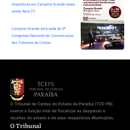
impositivas em Campina Grande nesta
sexta-feira (7)
Campina Grande será sede do 5º
Congresso Nacional de Comunicação
dos Tribunais de Contas
O Tribunal de Contas do Estado da Paraíba (TCE-PB)
exerce a função vital de fiscalizar as despesas e
receitas do estado e de seus respectivos Municípios.
O Tribunal