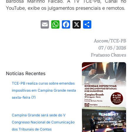
Barbosa Marinho Falcão. A TV TCE-PB, Canal no
YouTube, exibe os julgamentos presenciais e remotos.
Email
WhatsApp
Facebook
X
Share
Ascom/TCE-PB
07 / 05 / 2026
Frutuoso Chaves
Notícias Recentes
TCE-PB realiza curso sobre emendas
impositivas em Campina Grande nesta
sexta-feira (7)
Campina Grande será sede do V
Congresso Nacional de Comunicação
dos Tribunais de Contas