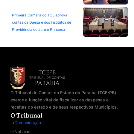
Primeira Câmara do TCE aprova
contas da Daesa e dos Institutos de
Previdência de Juru e Princesa
O Tribunal de Contas do Estado da Paraíba (TCE-PB)
exerce a função vital de fiscalizar as despesas e
receitas do estado e de seus respectivos Municípios.
O Tribunal
Comunicação
Notícias