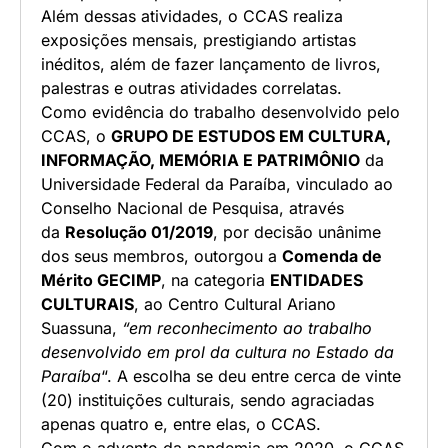
Além dessas atividades, o CCAS realiza
exposições mensais, prestigiando artistas
inéditos, além de fazer lançamento de livros,
palestras e outras atividades correlatas.
Como evidência do trabalho desenvolvido pelo
CCAS, o
GRUPO DE ESTUDOS EM CULTURA,
INFORMAÇÃO, MEMÓRIA E PATRIMÔNIO
da
Universidade Federal da Paraíba, vinculado ao
Conselho Nacional de Pesquisa, através
da
Resolução 01/2019
, por decisão unânime
dos seus membros, outorgou a
Comenda de
Mérito GECIMP
, na categoria
ENTIDADES
CULTURAIS
, ao Centro Cultural Ariano
Suassuna,
“em reconhecimento ao trabalho
desenvolvido em prol da cultura no Estado da
Paraíba
“. A escolha se deu entre cerca de vinte
(20) instituições culturais, sendo agraciadas
apenas quatro e, entre elas, o CCAS.
Com o advento da pandemia em 2020, o CCAS